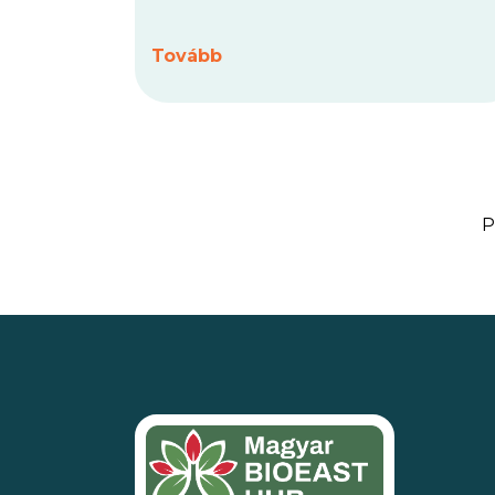
26-án 9:30 és 12:00 között
(CET)
hibrid
tudomány-szakpolitikai
Tovább
párbeszédet szervez
. Az esemény
összehozza a politikai döntéshozókat,
oktatással foglalkozókat és kutatókat,
hogy megvitassák a bioeconomy
oktatás terén elért eredményeket, a
régiók közötti együttműködést és a
szakpolitikák összehangolását a
P
BIOEAST makrorégióban.