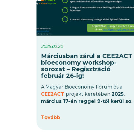
2025.02.20
Márciusban zárul a CEE2ACT
bioeconomy workshop-
sorozat – Regisztráció
február 26-ig!
A Magyar Bioeconomy Fórum és a
CEE2ACT
projekt keretében
2025.
március 17-én reggel 9-től kerül sor
a harmadik és egyben utolsó
CEE2ACT bioeconomy workshopra
Tovább
az
Európa Pontban
, Budapesten. Az
eseményen a résztvevők közösen