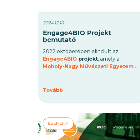
2024.12.10
Engage4BIO Projekt
bemutató
2022 októberében elindult az
Engage4BIO
projekt
, amely a
Moholy-Nagy Művészeti Egyetem
(MOME)
aktív közreműködésével
valósul meg 5 európai ország 21
partnerintézményének
Tovább
összefogásában. A Horizont Európa
program által támogatott hároméves
kezdeményezés
célja a biomassza-
alapú gazdaság erősítése és a
fenntartható regionális fejlődés
elősegítése, a művészet, a design