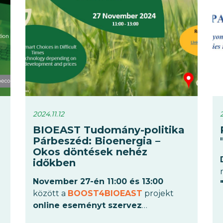
innovatív vízgazdálkodási
megoldások égető
szükségességére.
2024.11.12
BIOEAST Tudomány-politika
Párbeszéd: Bioenergia –
Okos döntések nehéz
időkben
November 27-én 11:00 és 13:00
között a
BOOST4BIOEAST
projekt
online eseményt szervez
Bioenergia – Okos döntések nehéz