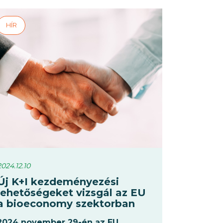
eseményt az Európai Unió Tanácsának
magyar elnöksége szervezte.
2024.12.10
Új K+I kezdeményezési
lehetőségeket vizsgál az EU
a bioeconomy szektorban
2024 november 29-én az EU