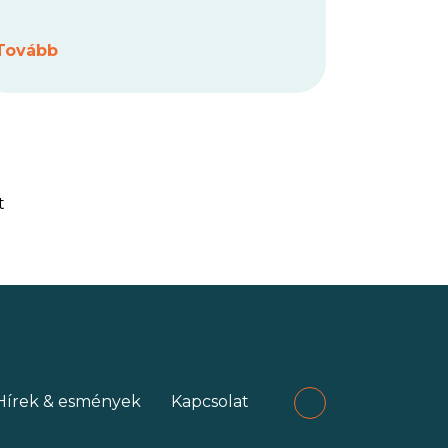
az Európai Bizottsággal, az Standing
Committee on Agricultural Research-el
Tovább
(SCAR) és a BIOEAST
Kezdeményezéssel
együttműködésben. A konferencia
Közép- és Kelet-Európa kutatási és
innovációs prioritásaira fókuszál a
fenntartható talaj- és édesvízi
t
reziliencia, az élelmiszerrendszerek
biztonsága és a bioeconomy-hoz
kapcsolódó politikák terén.
Hírek & esmények
Kapcsolat