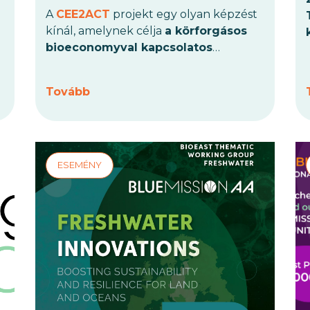
A
CEE2ACT
projekt egy olyan képzést
kínál, amelynek célja
a körforgásos
bioeconomyval kapcsolatos
tudásátadás előmozdítása
. A 2025.
január 30-án
, csütörtökön, közép-
Tovább
európai idő szerint
13:00 és 15:00
között tartandó képzésre a Zoom-
on kerül sor, és angol nyelven kerül
megrendezésre.