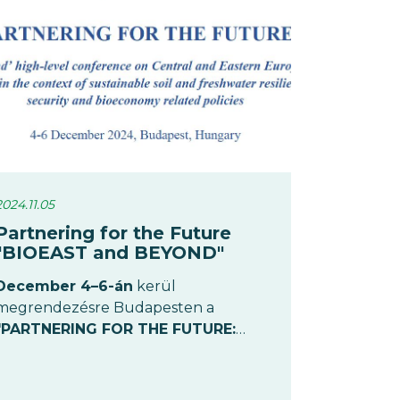
2024.11.05
Partnering for the Future
"BIOEAST and BEYOND"
December 4–6-án
kerül
megrendezésre Budapesten a
"PARTNERING FOR THE FUTURE:
BIOEAST and Beyond"
konferenciája
, amelyet az EU
Tanácsának magyar elnöksége szervez