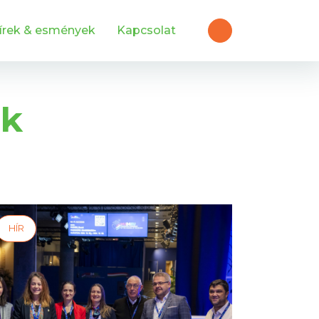
írek & esmények
Kapcsolat
ek