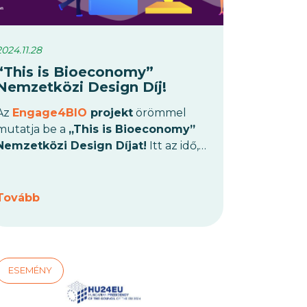
2024.11.28
“This is Bioeconomy”
Nemzetközi Design Díj!
Az
Engage4BIO
projekt
örömmel
mutatja be a
„This is Bioeconomy”
Nemzetközi Design Díjat!
Itt az idő,
hogy kreativitásoddal hozzájárulj a
fenntartható jövő építéséhez!
Tovább