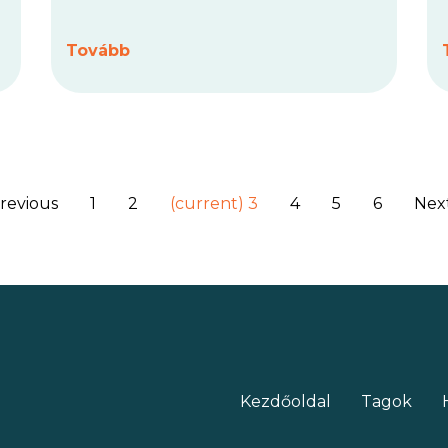
időkben: Technológiaválasztás a
fejlettségi szint és költségek
Tovább
figyelembevételével
címmel. Az
eseményen a BIOEAST régió
döntéshozói és tudósai fogják
megvitatni a bioenergetikai
technológiák alkalmazásának
lehetőségeit, figyelembe véve a régió
revious
1
2
(current)
3
4
5
6
Nex
különböző gazdasági adottságait és
fejlettségi szintjét.
Kezdőoldal
Tagok