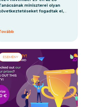
Tanácsának miniszterei olyan
következtetéseket fogadtak el,
amelyek egy egész Európára
kiterjedő, fenntartható természeti
erőforrás-gazdálkodást,
Tovább
élelmezésbiztonságot és
bioeconomy-t érintő K+I (kutatási és
innovációs) kezdeményezés
lehetőségét vizsgálják.