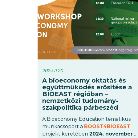
thinking, a co-creation és a
készségfejlesztés eszközeivel.
2024.11.20
A bioeconomy oktatás és
együttműködés erősítése a
BIOEAST régióban –
nemzetközi tudomány-
szakpolitika párbeszéd
A Bioeconomy Education tematikus
munkacsoport a
BOOST4BIOEAST
projekt keretében
2024. november