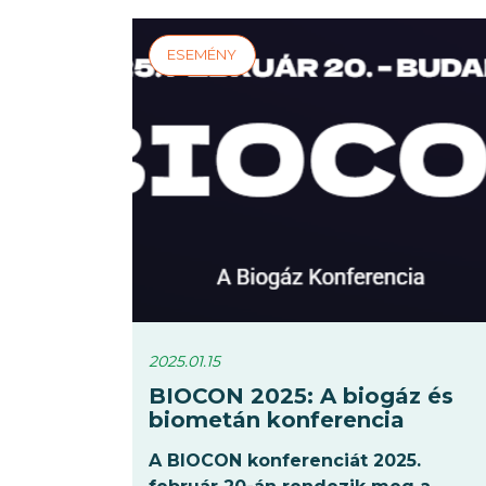
dolgoznak majd a
CEE2ACT
magyar
bioeconomy ütemterv
véglegesítésén
.
2025.01.15
BIOCON 2025: A biogáz és
biometán konferencia
A BIOCON konferenciát 2025.