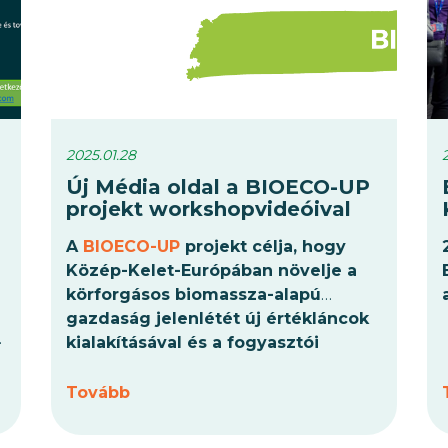
2025.01.28
Új Média oldal a BIOECO-UP
projekt workshopvideóival
A
BIOECO-UP
projekt célja, hogy
Közép-Kelet-Európában növelje a
körforgásos biomassza-alapú
gazdaság jelenlétét új értékláncok
kialakításával és a fogyasztói
magatartás, valamint a szakpolitika
befolyásolásával.
Tovább