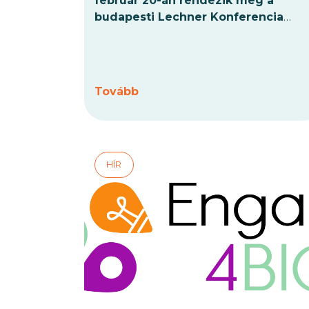
február 20-án rendezik meg a
budapesti Lechner Konferencia
Központban.
Az idei konferencia a
biogáz- és biometán-technológiák
fejlődését állítja a középpontba
,
olyan témákra összpontosítva, mint a
Tovább
körforgásos gazdaság integrációja, a
befektetési lehetőségek, valamint a
legújabb kutatási és piaci trendek.