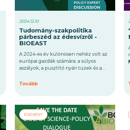
2024.12.10
Tudomány-szakpolitika
párbeszéd az édesvízről -
BIOEAST
A 2024-es év különösen nehéz volt az
európai gazdák számára: a súlyos
aszályok, a pusztító nyári tüzek és a
közelmúltban bekövetkezett áradások
több mint 10 milliárd eurós kárt
Tovább
okoztak Magyarországon,
Lengyelországban és Csehországban.
A
BIOEAST régióban, ahol az édesvíz
létfontosságú a mezőgazdaság és
az ipar számára, ezek az
események rávilágítanak az