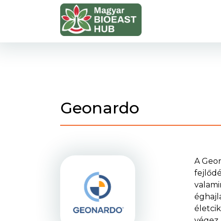
Geonardo
A Geon
fejlőd
valami
éghajl
életci
végez,