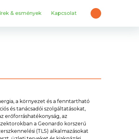
írek & esmények
Kapcsolat
nergia, a környezet és a fenntartható
iós és tanácsadói szolgáltatásokat,
az erőforráshatékonyság, az
a szektorokban a Geonardo korszerű
ézerszkennelési (TLS) alkalmazásokat
zt, üzleti terveket és kiaknázási