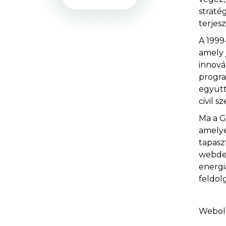
straté
terjes
A 1999
amely 
innová
progra
együtt
civil 
Ma a G
amelye
tapasz
webdes
energi
feldol
Webol