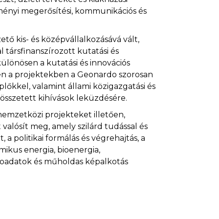
ézményi megerősítési, kommunikációs és
tő kis- és középvállalkozásává vált,
 társfinanszírozott kutatási és
lönösen a kutatási és innovációs
ben a projektekben a Geonardo szorosan
őkkel, valamint állami közigazgatási és
 összetett kihívások leküzdésére.
nemzetközi projekteket illetően,
 valósít meg, amely szilárd tudással és
a politikai formálás és végrehajtás, a
mikus energia, bioenergia,
eoadatok és műholdas képalkotás