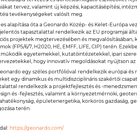
giákat tervez, valamint új képzési, kapacitásépítési, int
ztési tevékenységeket valósít meg.
-es alapítása óta a Geonardo Közép- és Kelet-Európa veze
jelentős tapasztalattal rendelkezik az EU programjai által
ciós projektek megtervezésében és megvalósításában, kü
mok (FP5/6/7, H2020, HE, EMFF, LIFE, CIP) terén. Ezek
működik egyetemekkel, kutatóintézetekkel, ipari szerepl
szervezetekkel, hogy innovatív megoldásokat nyújtson az
eonardo egy széles portfólióval rendelkezik európai és 
ket egy dinamikus és multidiszciplináris szakértői csapat
talattal rendelkezik a projektfejlesztés és -menedzsment, 
ign és -fejlesztés, valamint a környezetmérnöki, geoter
ahatékonyság, épületenergetika, körkörös gazdaság, g
gozása terén.
dal:
https://geonardo.com/