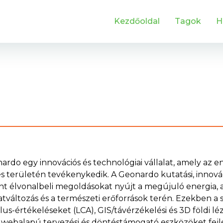
Kezdőoldal
Tagok
H
ardo egy innovációs és technológiai vállalat, amely az e
és területén tevékenykedik. A Geonardo kutatási, innovác
nt élvonalbeli megoldásokat nyújt a megújuló energia, 
atváltozás és a természeti erőforrások terén. Ezekben 
klus-értékeléseket (LCA), GIS/távérzékelési és 3D földi l
 webalapú tervezési és döntéstámogató eszközöket fejles