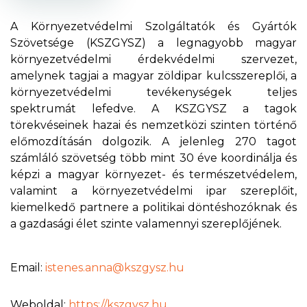
A Környezetvédelmi Szolgáltatók és Gyártók
Szövetsége (KSZGYSZ) a legnagyobb magyar
környezetvédelmi érdekvédelmi szervezet,
amelynek tagjai a magyar zöldipar kulcsszereplői, a
környezetvédelmi tevékenységek teljes
spektrumát lefedve. A KSZGYSZ a tagok
törekvéseinek hazai és nemzetközi szinten történő
előmozdításán dolgozik. A jelenleg 270 tagot
számláló szövetség több mint 30 éve koordinálja és
képzi a magyar környezet- és természetvédelem,
valamint a környezetvédelmi ipar szereplőit,
kiemelkedő partnere a politikai döntéshozóknak és
a gazdasági élet szinte valamennyi szereplőjének.
Email:
istenes.anna@kszgysz.hu
Weboldal:
https://kszgysz.hu