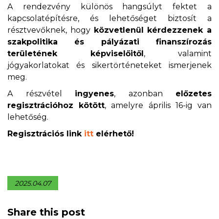
A rendezvény különös hangsúlyt fektet a
kapcsolatépítésre, és lehetőséget biztosít a
résztvevőknek, hogy
közvetlenül kérdezzenek a
szakpolitika és pályázati finanszírozás
területének képviselőitől
, valamint
jógyakorlatokat és sikertörténeteket ismerjenek
meg.
A részvétel
ingyenes
, azonban
előzetes
regisztrációhoz kötött
, amelyre április 16-ig van
lehetőség.
Regisztrációs link
itt
elérhető!
2025.04.07
Share this post