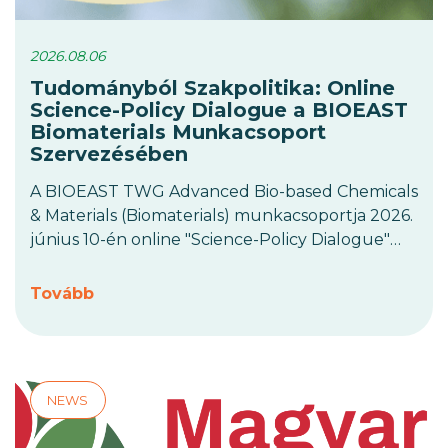
2026.08.06
Tudományból Szakpolitika: Online
Science-Policy Dialogue a BIOEAST
Biomaterials Munkacsoport
Szervezésében
A BIOEAST TWG Advanced Bio-based Chemicals
& Materials (Biomaterials) munkacsoportja 2026.
június 10-én online "Science-Policy Dialogue"
eseményt tart. A rendezvény fókusza a bioalapú
anyagokkal kapcsolatos tudományos
Tovább
bizonyítékok gyakorlati, szakpolitikai
döntéshozatalba való átültetése.