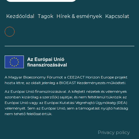
Kezdőoldal
Tagok
Hírek & esmények
Kapcsolat
A Magyar Bioeconomy Fórumot a CEE2ACT Horizon Europe projekt
hozta létre; az oldalt jelenleg a BIOEAST Kezdeményezés működteti.
Az Európai Unió finanszírozásával. A kifejtett nézetek és vélemények
azonban kizárólag a szerző(k) sajátjai, és nem feltétlenül tükrözik az
Európai Unió vagy az Európai Kutatási Végrehajtó Ügynökség (REA)
véleményét. Sem az Európai Unió, sem a támogatást nyújtó hatóság
nem tehető felelőssé értük.
Privacy policy