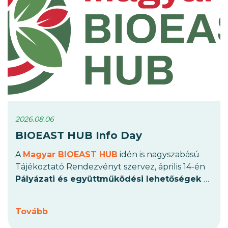
2026.08.06
BIOEAST HUB Info Day
A
Magyar BIOEAST HUB
idén is nagyszabású
Tájékoztató Rendezvényt szervez, április 14-én
Pályázati és együttműködési lehetőségek a
biomassza-alapú gazdaság területén
címmel
a HUN-REN Természettudományi
Tovább
Kutatóközpontban
(1117 Budapest, Magyar
Tudósok Körútja 2).